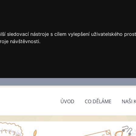
ší sledovací nástroje s cílem vylepšení uživatelského pro
roje návštěvnosti.
ÚVOD
CO DĚLÁME
NAŠI 