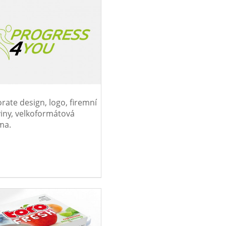
rate design, logo, firemní
viny, velkoformátová
ma.