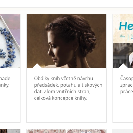
 made
Obálky knih včetně návrhu
Časop
enky,
předsádek, potahu a tiskových
zprac
dat. Zlom vnitřních stran,
práce
celková koncepce knihy.