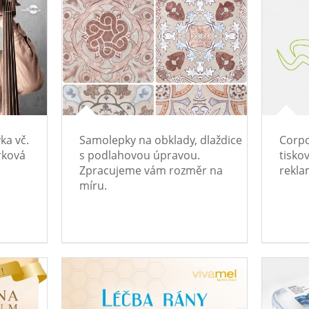
ka vč.
Samolepky na obklady, dlaždice
Corpo
rková
s podlahovou úpravou.
tisko
Zpracujeme vám rozměr na
rekla
míru.