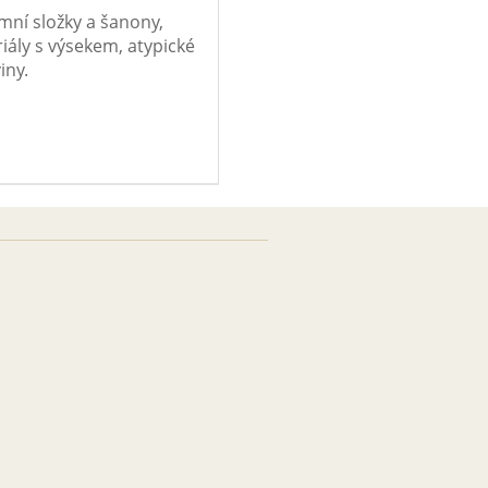
mní složky a šanony,
iály s výsekem, atypické
iny.