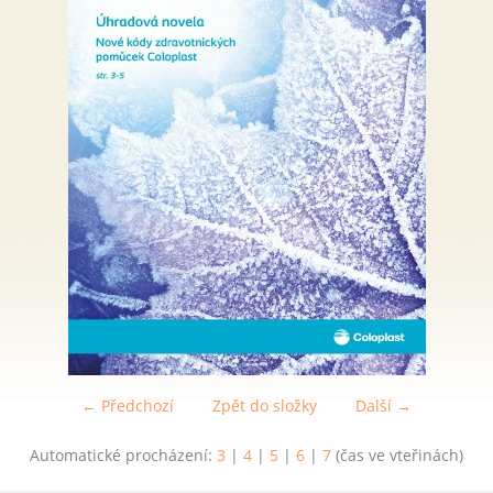
← Předchozí
Zpět do složky
Další →
Automatické procházení:
3
|
4
|
5
|
6
|
7
(čas ve vteřinách)