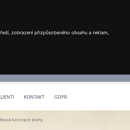
středí, zobrazení přizpůsobeného obsahu a reklam,
KLIENTI
KONTAKT
GDPR
elková koncepce knihy.