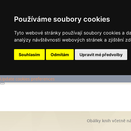
Používáme soubory cookies
Tyto webové stránky používají soubory cookies a dal
analýzy návštěvnosti webových stránek a zjištění zd
Souhlasím
Odmítám
Upravit mé předvolby
Update cookies preferences
Obálky knih včetně ná