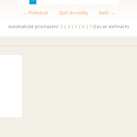
← Předchozí
Zpět do složky
Další →
Automatické procházení:
3
|
4
|
5
|
6
|
7
(čas ve vteřinách)