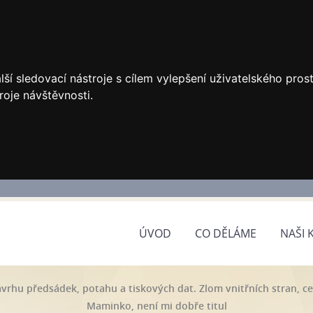
ší sledovací nástroje s cílem vylepšení uživatelského pro
roje návštěvnosti.
ÚVOD
CO DĚLÁME
NAŠI 
vrhu předsádek, potahu a tiskových dat. Zlom vnitřních stran, c
Maminko, není mi dobře titul