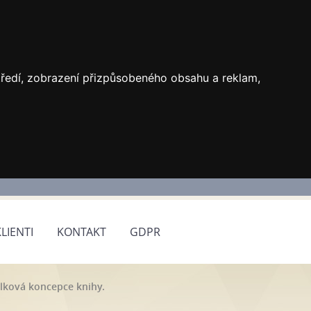
středí, zobrazení přizpůsobeného obsahu a reklam,
KLIENTI
KONTAKT
GDPR
elková koncepce knihy.