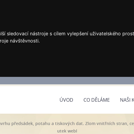
ší sledovací nástroje s cílem vylepšení uživatelského pro
roje návštěvnosti.
ÚVOD
CO DĚLÁME
NAŠI 
vrhu předsádek, potahu a tiskových dat. Zlom vnitřních stran, c
utek webl