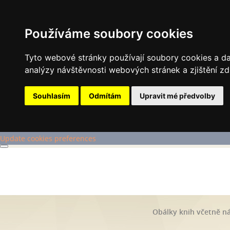
Používáme soubory cookies
Tyto webové stránky používají soubory cookies a dal
analýzy návštěvnosti webových stránek a zjištění zd
Souhlasím
Odmítám
Upravit mé předvolby
Update cookies preferences
Obálky knih včetně ná