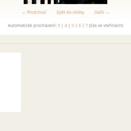
← Předchozí
Zpět do složky
Další →
Automatické procházení:
3
|
4
|
5
|
6
|
7
(čas ve vteřinách)