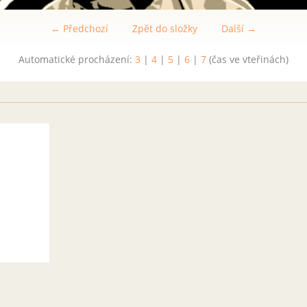
← Předchozí
Zpět do složky
Další →
Automatické procházení:
3
|
4
|
5
|
6
|
7
(čas ve vteřinách)