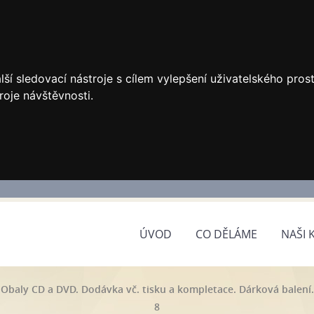
ší sledovací nástroje s cílem vylepšení uživatelského pro
roje návštěvnosti.
ÚVOD
CO DĚLÁME
NAŠI 
Obaly CD a DVD. Dodávka vč. tisku a kompletace. Dárková balení.
8