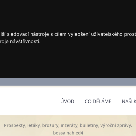
ší sledovací nástroje s cílem vylepšení uživatelského pro
roje návštěvnosti.
ÚVOD
CO DĚLÁME
NAŠI 
Prospekty, letáky, brožury, inzeráty, bulletiny, výroční zprávy.
bossa nahled4