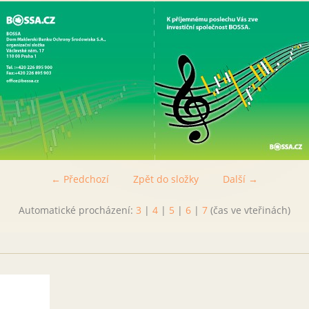
← Předchozí
Zpět do složky
Další →
Automatické procházení:
3
|
4
|
5
|
6
|
7
(čas ve vteřinách)