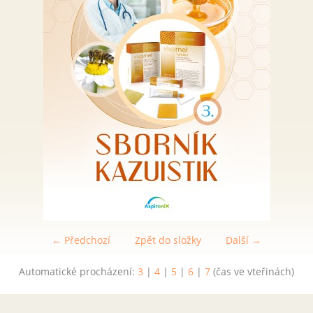
← Předchozí
Zpět do složky
Další →
Automatické procházení:
3
|
4
|
5
|
6
|
7
(čas ve vteřinách)