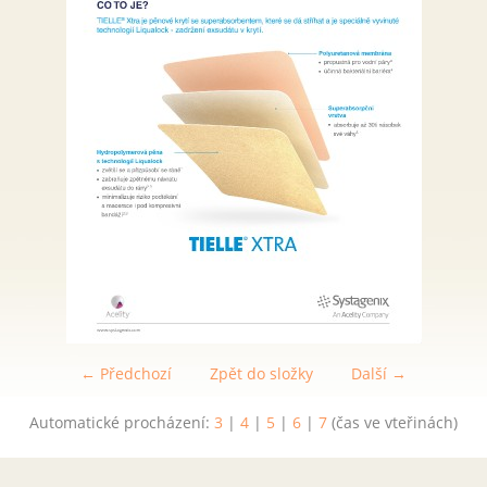
← Předchozí
Zpět do složky
Další →
Automatické procházení:
3
|
4
|
5
|
6
|
7
(čas ve vteřinách)